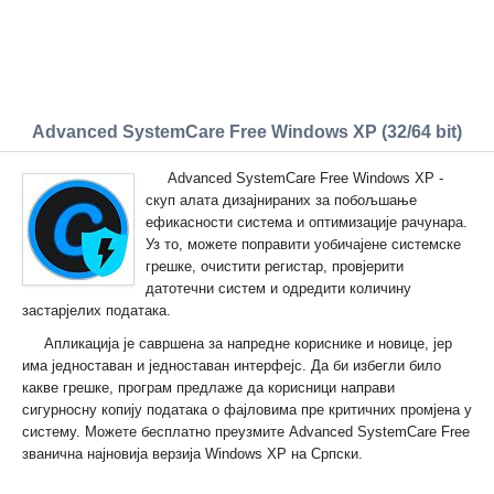
Advanced SystemCare Free Windows XP (32/64 bit)
Advanced SystemCare Free Windows XP -
скуп алата дизајнираних за побољшање
ефикасности система и оптимизације рачунара.
Уз то, можете поправити уобичајене системске
грешке, очистити регистар, провјерити
датотечни систем и одредити количину
застарјелих података.
Апликација је савршена за напредне кориснике и новице, јер
има једноставан и једноставан интерфејс. Да би избегли било
какве грешке, програм предлаже да корисници направи
сигурносну копију података о фајловима пре критичних промјена у
систему. Можете бесплатно преузмите Advanced SystemCare Free
званична најновија верзија Windows XP на Српски.