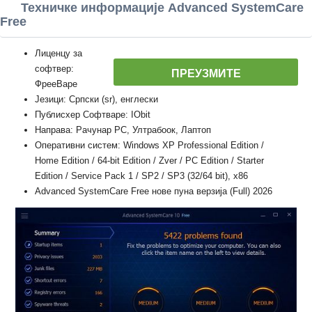
Техничке информације Advanced SystemCare
Free
Лиценцу за
софтвер:
ПРЕУЗМИТЕ
ФрееВаре
Језици: Српски (sr), енглески
Публисхер Софтваре: IObit
Направа: Рачунар PC, Ултрабоок, Лаптоп
Оперативни систем: Windows XP Professional Edition /
Home Edition / 64-bit Edition / Zver / PC Edition / Starter
Edition / Service Pack 1 / SP2 / SP3 (32/64 bit), x86
Advanced SystemCare Free нове пуна верзија (Full) 2026