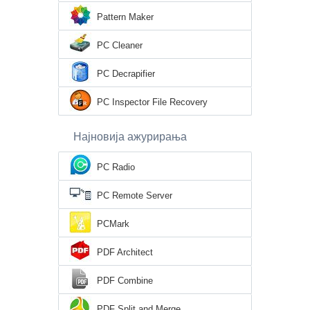
Pattern Maker
PC Cleaner
PC Decrapifier
PC Inspector File Recovery
Најновија ажурирања
PC Radio
PC Remote Server
PCMark
PDF Architect
PDF Combine
PDF Split and Merge