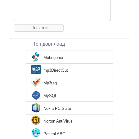
Топ довнлоад
Mobogenie
mp3DirectCut
Mp3tag
MySQL
Nokia PC Suite
Norton AntiVirus
Pascal ABC