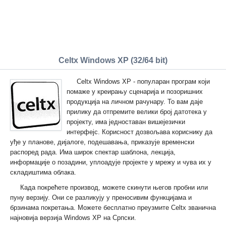
Celtx Windows XP (32/64 bit)
Celtx Windows XP - популаран програм који
помаже у креирању сценарија и позоришних
продукција на личном рачунару. То вам даје
прилику да отпремите велики број датотека у
пројекту, има једноставан вишејезички
интерфејс. Корисност дозвољава кориснику да
уђе у планове, дијалоге, подешавања, приказује временски
распоред рада. Има широк спектар шаблона, лекција,
информације о позадини, уплоадује пројекте у мрежу и чува их у
складиштима облака.
Када покрећете производ, можете скинути његов пробни или
пуну верзију. Они се разликују у преносивим функцијама и
брзинама покретања. Можете бесплатно преузмите Celtx званична
најновија верзија Windows XP на Српски.