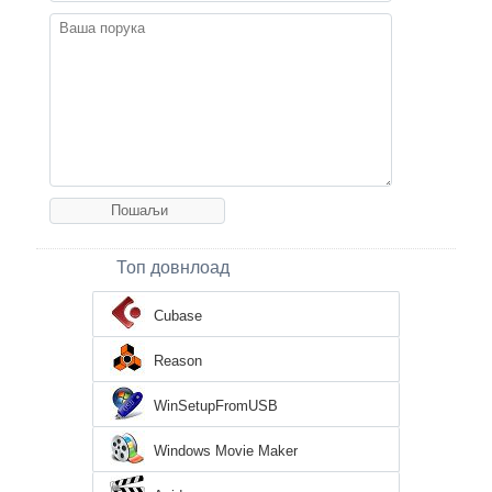
Топ довнлоад
Cubase
Reason
WinSetupFromUSB
Windows Movie Maker