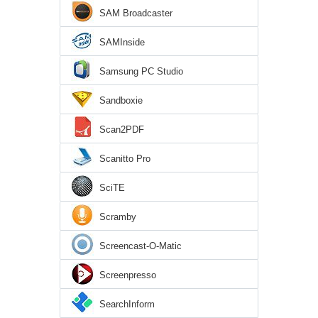
SAM Broadcaster
SAMInside
Samsung PC Studio
Sandboxie
Scan2PDF
Scanitto Pro
SciTE
Scramby
Screencast-O-Matic
Screenpresso
SearchInform