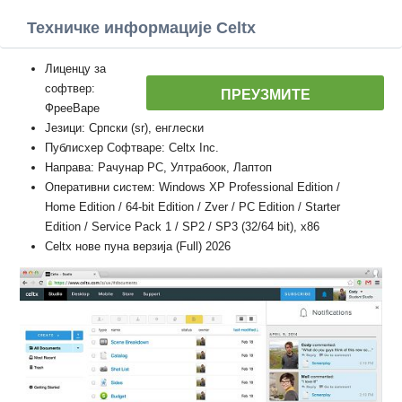
Техничке информације Celtx
Лиценцу за
софтвер:
ПРЕУЗМИТЕ
ФрееВаре
Језици: Српски (sr), енглески
Публисхер Софтваре: Celtx Inc.
Направа: Рачунар PC, Ултрабоок, Лаптоп
Оперативни систем: Windows XP Professional Edition /
Home Edition / 64-bit Edition / Zver / PC Edition / Starter
Edition / Service Pack 1 / SP2 / SP3 (32/64 bit), x86
Celtx нове пуна верзија (Full) 2026