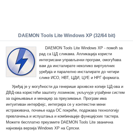
DAEMON Tools Lite Windows XP (32/64 bit)
DAEMON Tools Lite Windows XP - помоћ за
рад са ЦД сликама. Апликација користи
интегрисани управљачки програм, омогућава
вам да инсталирате неколико виртуелних
уређаја и паралелно инсталирате до четири
слике ИСО, НВТ, ЦДИ, ЦУЕ и НРГ формата.
Уређај је у могућности да генерише архивске копије ЦД-ова и
ДВД-ова користећи заштиту лозинком, укључује уграђени систем
за оцјењивање и менаџер за преузимање. Програм има
интуитиван интерфејс, интегрира се у контекстни мени
истраживача, почиње када ОС покреће, подржава технологију
превлачења и испуштања и комбинације функцијских тастера.
Можете бесплатно преузмите DAEMON Tools Lite званична
најновија верзија Windows XP на Српски.