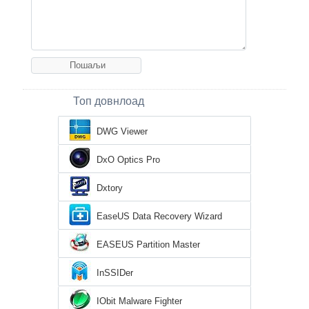
Топ довнлоад
DWG Viewer
DxO Optics Pro
Dxtory
EaseUS Data Recovery Wizard
EASEUS Partition Master
InSSIDer
IObit Malware Fighter