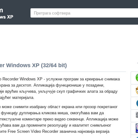
er Windows XP (32/64 bit)
eo Recorder Windows XP - услужни програм за креирање снимака
крана за десктоп. Апликација функционише у позадини,
је врућих кључева, укључује скуп графичких алата за обраду
ајућег материјала.
 може снимити изабрану област екрана или прозор покретаног
 функцију дуплирања кликова миша, омогућава вам да
 текстуалне коментаре преко видео секвенце. Апликација може
ућава вам да промените резолуцију и квалитет снимљеног
те Free Screen Video Recorder званична најновија верзија