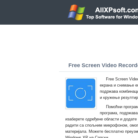
Free Screen Video Record
Free Screen Vid
екрана и снимање е
подржава комбинаци
и кружење резултир
Помоћни програм
програма, подржава
изаберете одређене области и додате
радити са спољним микрофоном, омог
материјала. Можете бесплатно преузми
Windows XP на Српски.