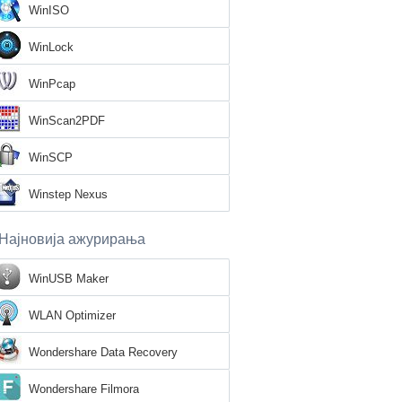
WinISO
WinLock
WinPcap
WinScan2PDF
WinSCP
Winstep Nexus
Најновија ажурирања
WinUSB Maker
WLAN Optimizer
Wondershare Data Recovery
Wondershare Filmora