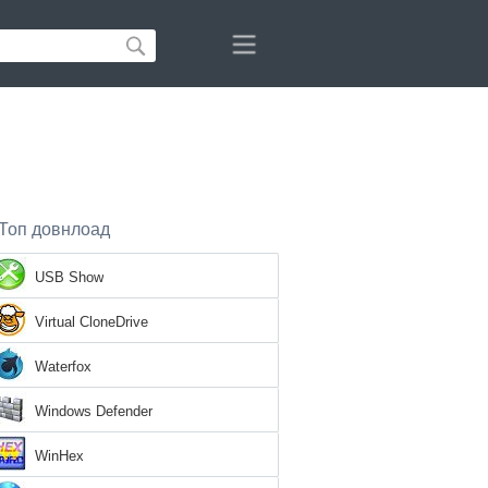
Топ довнлоад
USB Show
Virtual CloneDrive
Waterfox
Windows Defender
WinHex