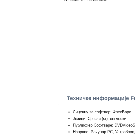
Техничке информације Fr
Лиценцу за софтвер: ФрееВаре
Језици: Српски (sr), енглески
Публисхер Софтваре: DVDVideoS
Направа: Рачунар PC, Ултрабоок