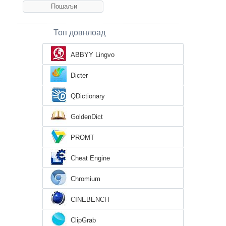
Топ довнлоад
ABBYY Lingvo
Dicter
QDictionary
GoldenDict
PROMT
Cheat Engine
Chromium
CINEBENCH
ClipGrab