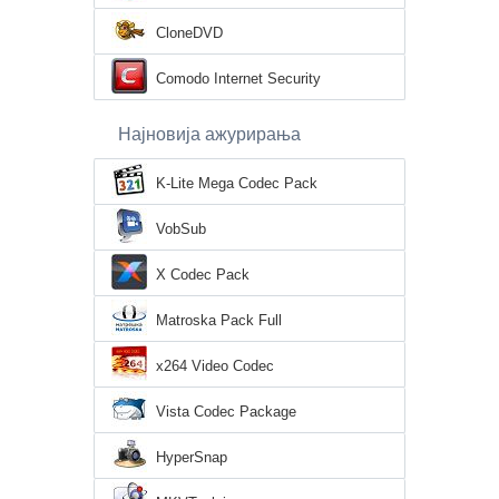
CloneDVD
Comodo Internet Security
Најновија ажурирања
K-Lite Mega Codec Pack
VobSub
X Codec Pack
Matroska Pack Full
x264 Video Codec
Vista Codec Package
HyperSnap