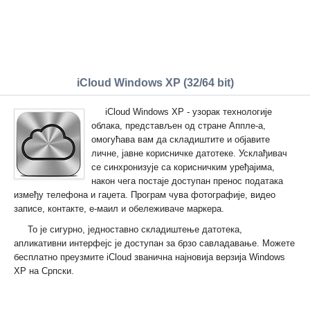
iCloud Windows XP (32/64 bit)
iCloud Windows XP - узорак технологије
облака, представљен од стране Аппле-а,
омогућава вам да складиштите и објавите
личне, јавне корисничке датотеке. Усклађивач
се синхронизује са корисничким уређајима,
након чега постаје доступан пренос података
између телефона и гаџета. Програм чува фотографије, видео
записе, контакте, е-маил и обележиваче маркера.
То је сигурно, једноставно складиштење датотека,
апликативни интерфејс је доступан за брзо савладавање. Можете
бесплатно преузмите iCloud званична најновија верзија Windows
XP на Српски.