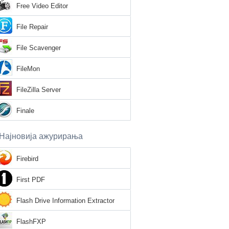
Free Video Editor
File Repair
File Scavenger
FileMon
FileZilla Server
Finale
Најновија ажурирања
Firebird
First PDF
Flash Drive Information Extractor
FlashFXP