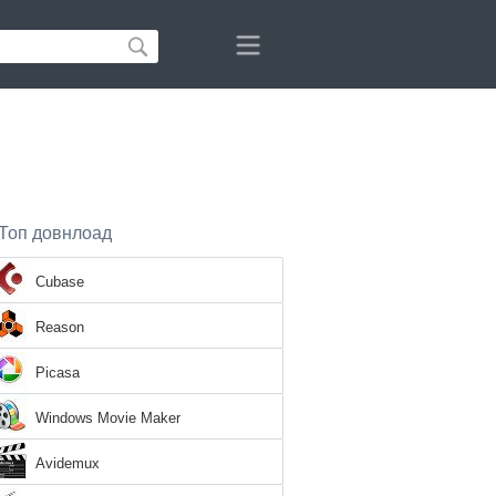
Топ довнлоад
Cubase
Reason
Picasa
Windows Movie Maker
Avidemux