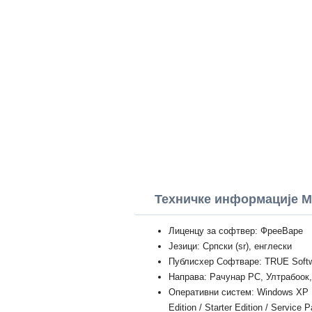
Техничке информације M
Лиценцу за софтвер: ФрееВаре
Језици: Српски (sr), енглески
Публисхер Софтваре: TRUE Soft
Направа: Рачунар PC, Ултрабоок
Оперативни систем: Windows XP Prof
Edition / Starter Edition / Service 