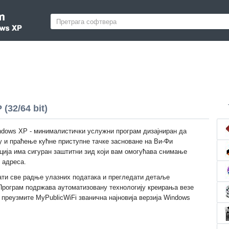
(32/64 bit)
ndows XP - минималистички услужни програм дизајниран да
у и праћење кућне приступне тачке засноване на Ви-Фи
ација има сигуран заштитни зид који вам омогућава снимање
 адреса.
ти све радње улазних података и прегледати детаље
 Програм подржава аутоматизовану технологију креирања везе
преузмите MyPublicWiFi званична најновија верзија Windows