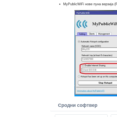
MyPublicWiFi нове пуна верзија (F
Сродни софтвер