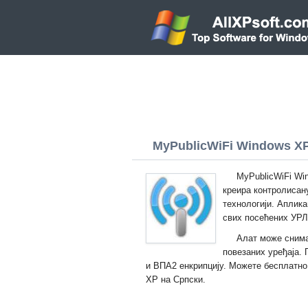
MyPublicWiFi Windows XP 
MyPublicWiFi Wi
креира контролисан
технологији. Аплик
свих посећених УРЛ
Алат може снима
повезаних уређаја.
и ВПА2 енкрипцију. Можете бесплатно 
XP на Српски.