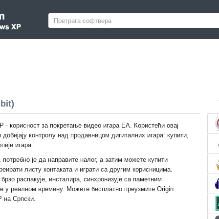
bit)
P - корисност за покретање видео игара ЕА. Користећи овај
 добијају контролу над продавницом дигиталних игара: купити,
пије игара.
 потребно је да направите налог, а затим можете купити
реирати листу контаката и играти са другим корисницима.
брзо распакује, инсталира, синхронизује са паметним
је у реалном времену. Можете бесплатно преузмите Origin
P на Српски.