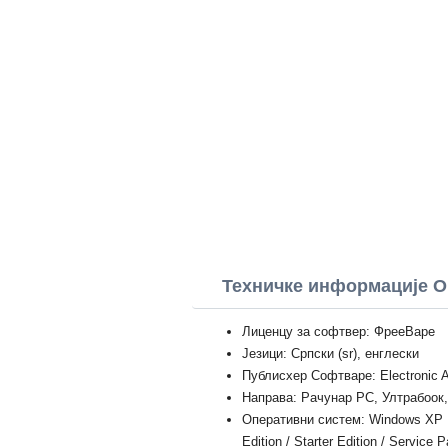
Техничке информације Or
Лиценцу за софтвер: ФрееВаре
Језици: Српски (sr), енглески
Публисхер Софтваре: Electronic A
Направа: Рачунар PC, Ултрабоок
Оперативни систем: Windows XP Prof
Edition / Starter Edition / Service 