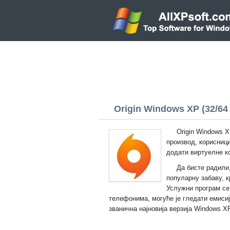
Origin Windows XP (32/64 
Origin Windows X
производ, корисници
додати виртуелне ко
Да бисте радили,
популарну забаву, к
Услужни програм се 
телефонима, могуће је гледати емиси
званична најновија верзија Windows X