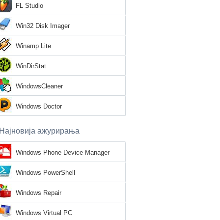
FL Studio
Win32 Disk Imager
Winamp Lite
WinDirStat
WindowsCleaner
Windows Doctor
Најновија ажурирања
Windows Phone Device Manager
Windows PowerShell
Windows Repair
Windows Virtual PC