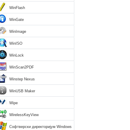
WinFlash
WinGate
WinImage
WinISO
WinLock
WinScan2PDF
Winstep Nexus
WinUSB Maker
Wipe
WirelessKeyView
Софтверски директоријум Windows