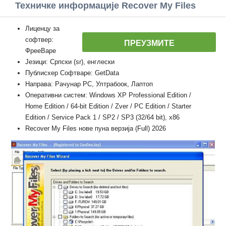
Техничке информације Recover My Files
Лиценцу за
софтвер:
ПРЕУЗМИТЕ
ФрееВаре
Језици: Српски (sr), енглески
Публисхер Софтваре: GetData
Направа: Рачунар PC, Ултрабоок, Лаптоп
Оперативни систем: Windows XP Professional Edition /
Home Edition / 64-bit Edition / Zver / PC Edition / Starter
Edition / Service Pack 1 / SP2 / SP3 (32/64 bit), x86
Recover My Files нове пуна верзија (Full) 2026