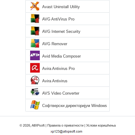
Avast Uninstall Utility
AVG AntiVirus Pro
AVG Internet Security
AVG Remover
Avid Media Composer
Avira Antivirus Pro
Avira Antivirus
AVS Video Converter
Софтверски директоријум Windows
XP
© 2026, AllXPsoft |
Правила о приватности
|
Услови коришћења