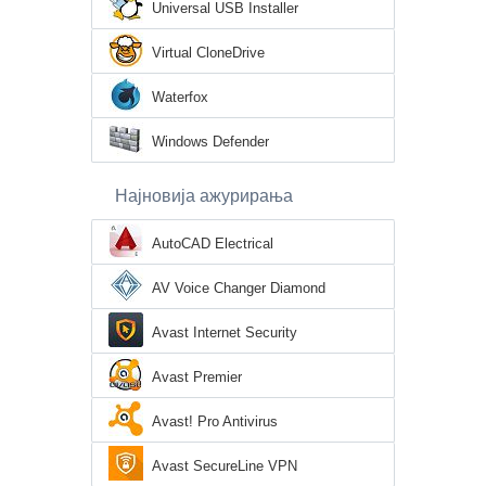
Universal USB Installer
Virtual CloneDrive
Waterfox
Windows Defender
Најновија ажурирања
AutoCAD Electrical
AV Voice Changer Diamond
Avast Internet Security
Avast Premier
Avast! Pro Antivirus
Avast SecureLine VPN