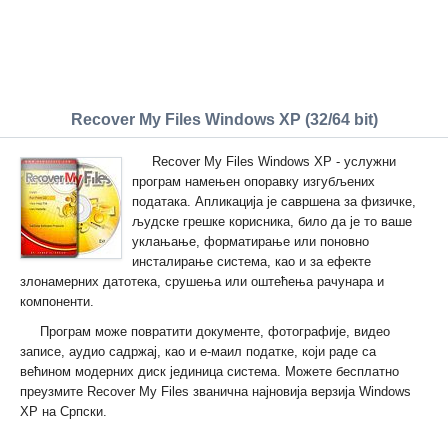
Recover My Files Windows XP (32/64 bit)
Recover My Files Windows XP - услужни
програм намењен опоравку изгубљених
података. Апликација је савршена за физичке,
људске грешке корисника, било да је то ваше
уклањање, форматирање или поновно
инсталирање система, као и за ефекте
злонамерних датотека, срушења или оштећења рачунара и
компоненти.
Програм може повратити документе, фотографије, видео
записе, аудио садржај, као и е-маил податке, који раде са
већином модерних диск јединица система. Можете бесплатно
преузмите Recover My Files званична најновија верзија Windows
XP на Српски.