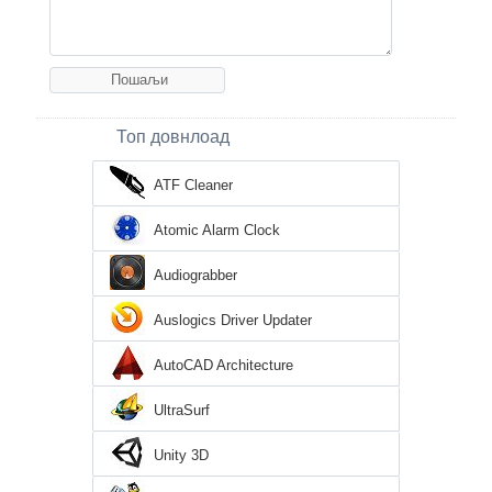
Топ довнлоад
ATF Cleaner
Atomic Alarm Clock
Audiograbber
Auslogics Driver Updater
AutoCAD Architecture
UltraSurf
Unity 3D