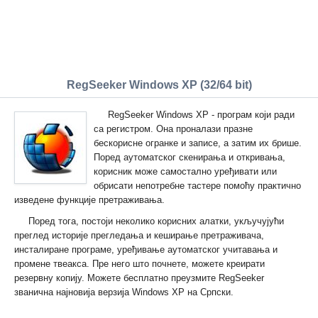
RegSeeker Windows XP (32/64 bit)
RegSeeker Windows XP - програм који ради
са регистром. Она проналази празне
бескорисне огранке и записе, а затим их брише.
Поред аутоматског скенирања и откривања,
корисник може самостално уређивати или
обрисати непотребне тастере помоћу практично
изведене функције претраживања.
Поред тога, постоји неколико корисних алатки, укључујући
преглед историје прегледања и кеширање претраживача,
инсталиране програме, уређивање аутоматског учитавања и
промене твеакса. Пре него што почнете, можете креирати
резервну копију. Можете бесплатно преузмите RegSeeker
званична најновија верзија Windows XP на Српски.