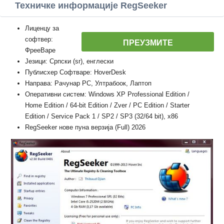
Техничке информације RegSeeker
Лиценцу за
софтвер:
ПРЕУЗМИТЕ
ФрееВаре
Језици: Српски (sr), енглески
Публисхер Софтваре: HoverDesk
Направа: Рачунар PC, Ултрабоок, Лаптоп
Оперативни систем: Windows XP Professional Edition /
Home Edition / 64-bit Edition / Zver / PC Edition / Starter
Edition / Service Pack 1 / SP2 / SP3 (32/64 bit), x86
RegSeeker нове пуна верзија (Full) 2026