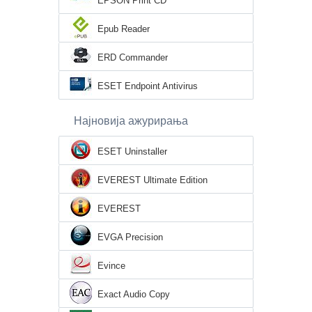
EPSON Print CD
Epub Reader
ERD Commander
ESET Endpoint Antivirus
Најновија ажурирања
ESET Uninstaller
EVEREST Ultimate Edition
EVEREST
EVGA Precision
Evince
Exact Audio Copy