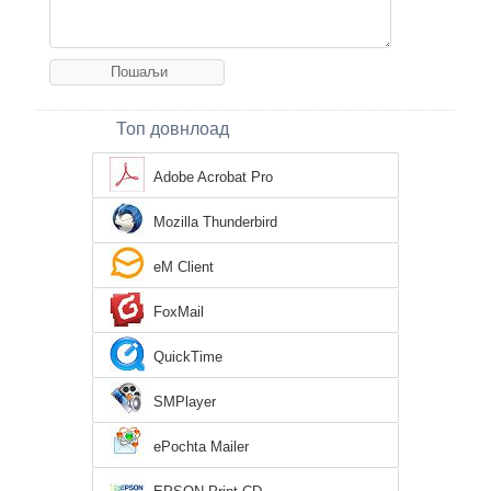
Топ довнлоад
Adobe Acrobat Pro
Mozilla Thunderbird
eM Client
FoxMail
QuickTime
SMPlayer
ePochta Mailer