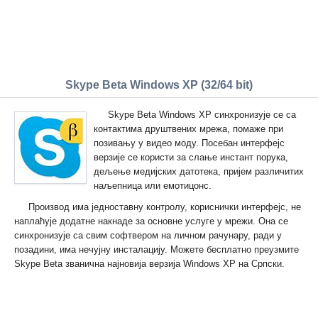
Skype Beta Windows XP (32/64 bit)
Skype Beta Windows XP синхронизује се са
контактима друштвених мрежа, помаже при
позивању у видео моду. Посебан интерфејс
верзије се користи за слање инстант порука,
дељење медијских датотека, пријем различитих
наљепница или емотицонс.
Производ има једноставну контролу, кориснички интерфејс, не
наплаћује додатне накнаде за основне услуге у мрежи. Она се
синхронизује са свим софтвером на личном рачунару, ради у
позадини, има нечујну инсталацију. Можете бесплатно преузмите
Skype Beta званична најновија верзија Windows XP на Српски.