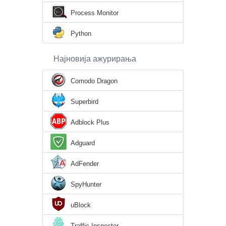
Process Monitor
Python
Најновија ажурирања
Comodo Dragon
Superbird
Adblock Plus
Adguard
AdFender
SpyHunter
uBlock
Traffic Inspector