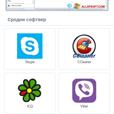
Сродни софтвер
Skype
CCleaner
ICQ
Viber