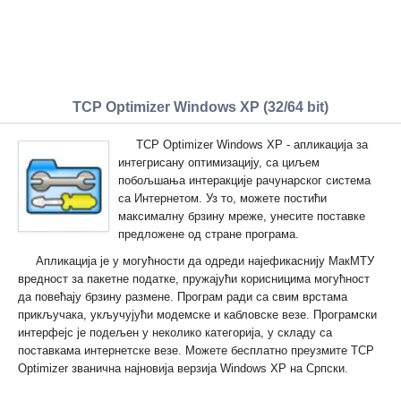
TCP Optimizer Windows XP (32/64 bit)
TCP Optimizer Windows XP - апликација за
интегрисану оптимизацију, са циљем
побољшања интеракције рачунарског система
са Интернетом. Уз то, можете постићи
максималну брзину мреже, унесите поставке
предложене од стране програма.
Апликација је у могућности да одреди најефикаснију МакМТУ
вредност за пакетне податке, пружајући корисницима могућност
да повећају брзину размене. Програм ради са свим врстама
прикључака, укључујући модемске и кабловске везе. Програмски
интерфејс је подељен у неколико категорија, у складу са
поставкама интернетске везе. Можете бесплатно преузмите TCP
Optimizer званична најновија верзија Windows XP на Српски.