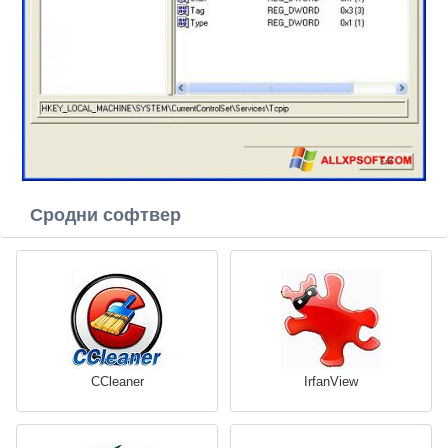
Сродни софтвер
CCleaner
IrfanView