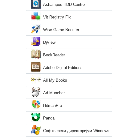
Ashampoo HDD Control
Vit Registry Fix
Wise Game Booster
DjView
BookReader
Adobe Digital Editions
All My Books
Ad Muncher
HitmanPro
Panda
Софтверски директоријум Windows
XP