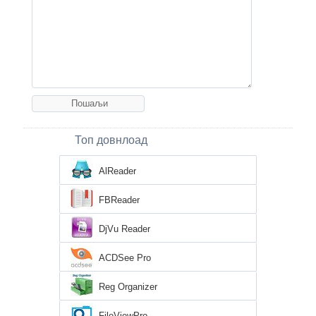
Топ довнлоад
AlReader
FBReader
DjVu Reader
ACDSee Pro
Reg Organizer
FileViewPro