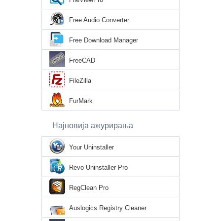
Free Audio Converter
Free Download Manager
FreeCAD
FileZilla
FurMark
Најновија ажурирања
Your Uninstaller
Revo Uninstaller Pro
RegClean Pro
Auslogics Registry Cleaner