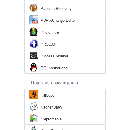
Pandora Recovery
PDF-XChange Editor
PhotoFiltre
PRO100
Process Monitor
QQ International
Најновија ажурирања
KillCopy
KitchenDraw
Kleptomania