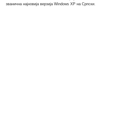
званична најновија верзија Windows XP на Српски.