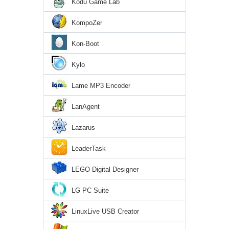
Kodu Game Lab
KompoZer
Kon-Boot
Kylo
Lame MP3 Encoder
LanAgent
Lazarus
LeaderTask
LEGO Digital Designer
LG PC Suite
LinuxLive USB Creator