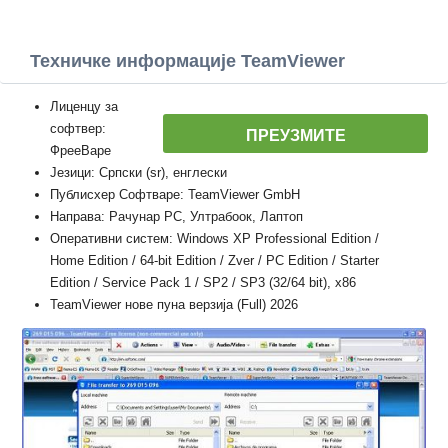
Техничке информације TeamViewer
Лиценцу за
софтвер:
ПРЕУЗМИТЕ
ФрееВаре
Језици: Српски (sr), енглески
Публисхер Софтваре: TeamViewer GmbH
Направа: Рачунар PC, Ултрабоок, Лаптоп
Оперативни систем: Windows XP Professional Edition /
Home Edition / 64-bit Edition / Zver / PC Edition / Starter
Edition / Service Pack 1 / SP2 / SP3 (32/64 bit), x86
TeamViewer нове пуна верзија (Full) 2026