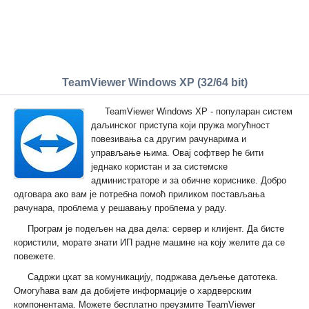
TeamViewer Windows XP (32/64 bit)
TeamViewer Windows XP - популаран систем
даљинског приступа који пружа могућност
повезивања са другим рачунарима и
управљање њима. Овај софтвер ће бити
једнако користан и за системске
администраторе и за обичне кориснике. Добро
одговара ако вам је потребна помоћ приликом постављања
рачунара, проблема у решавању проблема у раду.
Програм је подељен на два дела: сервер и клијент. Да бисте
користили, морате знати ИП радне машине на коју желите да се
повежете.
Садржи цхат за комуникацију, подржава дељење датотека.
Омогућава вам да добијете информације о хардверским
компонентама. Можете бесплатно преузмите TeamViewer