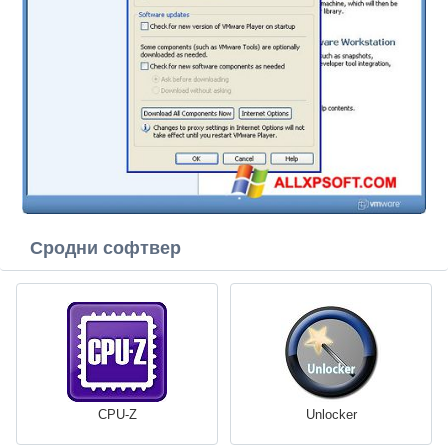
Сродни софтвер
CPU-Z
Unlocker