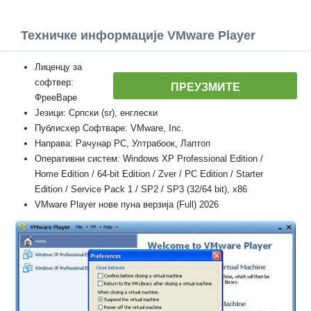
Техничке информације VMware Player
Лиценцу за
софтвер:
ПРЕУЗМИТЕ
ФрееВаре
Језици: Српски (sr), енглески
Публисхер Софтваре: VMware, Inc.
Направа: Рачунар PC, Ултрабоок, Лаптоп
Оперативни систем: Windows XP Professional Edition /
Home Edition / 64-bit Edition / Zver / PC Edition / Starter
Edition / Service Pack 1 / SP2 / SP3 (32/64 bit), x86
VMware Player нове пуна верзија (Full) 2026