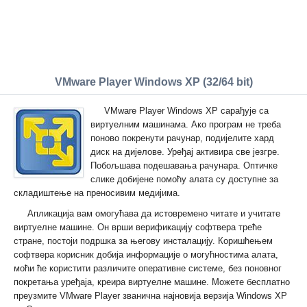
VMware Player Windows XP (32/64 bit)
VMware Player Windows XP сарађује са
виртуелним машинама. Ако програм не треба
поново покренути рачунар, подијелите хард
диск на дијелове. Уређај активира све језгре.
Побољшава подешавања рачунара. Оптичке
слике добијене помоћу алата су доступне за
складиштење на преносивим медијима.
Апликација вам омогућава да истовремено читате и учитате
виртуелне машине. Он врши верификацију софтвера треће
стране, постоји подршка за његову инсталацију. Коришћењем
софтвера корисник добија информације о могућностима алата,
моћи ће користити различите оперативне системе, без поновног
покретања уређаја, креира виртуелне машине. Можете бесплатно
преузмите VMware Player званична најновија верзија Windows XP