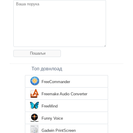
Топ довнлоад
FreeCommander
Freemake Audio Converter
FreeMind
Funny Voice
Gadwin PrintScreen