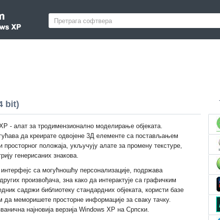
 bit)
XP - алат за тродимензионално моделирање објеката.
гућава да креирате одвојене 3Д елементе са постављањем
 просторног положаја, укључују алате за промену текстуре,
трију генерисаних знакова.
 интерфејс са могућношћу персонализације, подржава
 других произвођача, зна како да интерактује са графичким
едник садржи библиотеку стандардних објеката, користи базе
ам да меморишете просторне информације за сваку тачку.
ванична најновија верзија Windows XP на Српски.