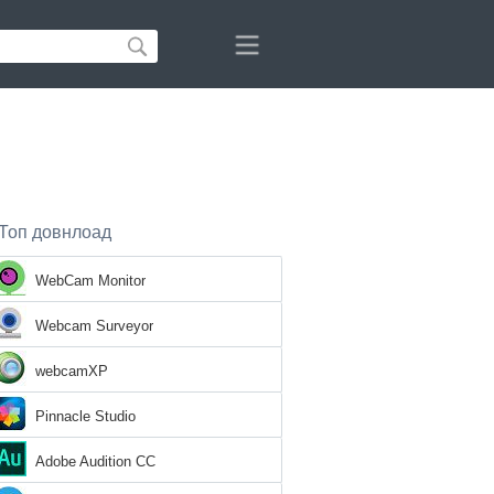
Топ довнлоад
WebCam Monitor
Webcam Surveyor
webcamXP
Pinnacle Studio
Adobe Audition CC