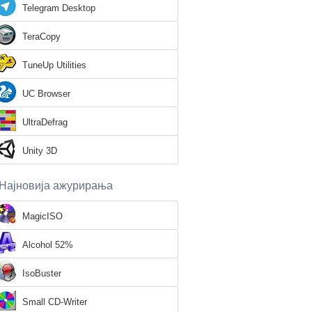
Telegram Desktop
TeraCopy
TuneUp Utilities
UC Browser
UltraDefrag
Unity 3D
Најновија ажурирања
MagicISO
Alcohol 52%
IsoBuster
Small CD-Writer