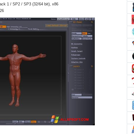
Pack 1 / SP2 / SP3 (32/64 bit), x86
026