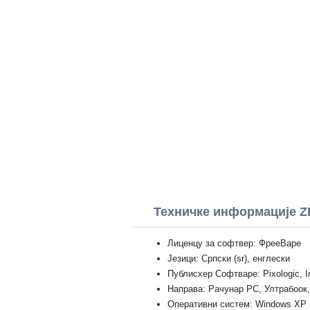
Техничке информације Z
Лиценцу за софтвер: ФрееВаре
Језици: Српски (sr), енглески
Публисхер Софтваре: Pixologic, I
Направа: Рачунар PC, Ултрабоок
Оперативни систем: Windows XP Prof