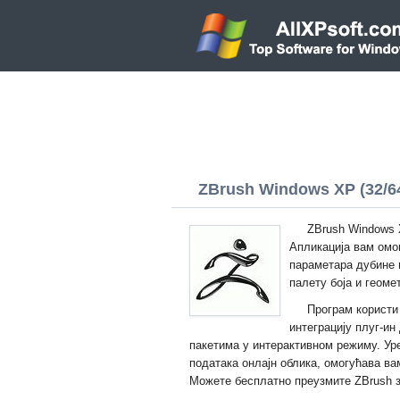
ZBrush Windows XP (32/64
ZBrush Windows 
Апликација вам омо
параметара дубине и
палету боја и геоме
Програм користи
интеграцију плуг-ин
пакетима у интерактивном режиму. Ур
података онлајн облика, омогућава в
Можете бесплатно преузмите ZBrush з