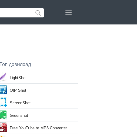
Топ довнлоад
LightShot
QIP Shot
ScreenShot
Greenshot
Free YouTube to MP3 Converter