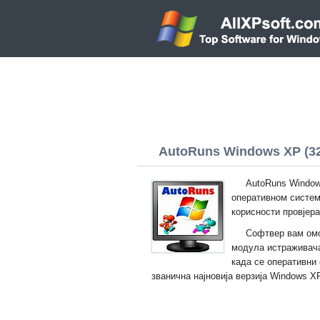
AutoRuns Windows XP (32/
AutoRuns Window
оперативном систем
корисности провјер
Софтвер вам омо
модула истраживача
када се оперативни
званична најновија верзија Windows X