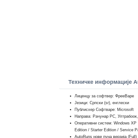
Техничке информације A
Лиценцу за софтвер: ФрееВаре
Језици: Српски (sr), енглески
Публисхер Софтваре: Microsoft
Направа: Рачунар PC, Ултрабоок
Оперативни систем: Windows XP Prof
Edition / Starter Edition / Service 
AutoRuns нове пуна верзија (Full)