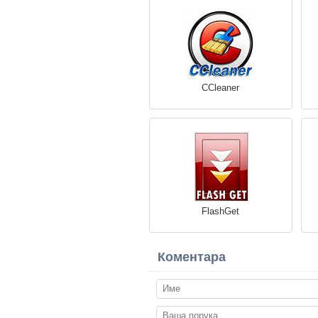
CCleaner
FlashGet
Коментара