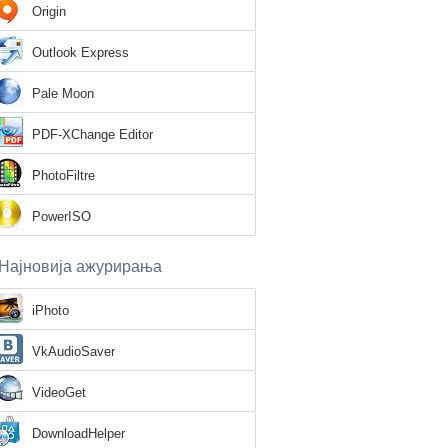
Origin
Outlook Express
Pale Moon
PDF-XChange Editor
PhotoFiltre
PowerISO
Најновија ажурирања
iPhoto
VkAudioSaver
VideoGet
DownloadHelper