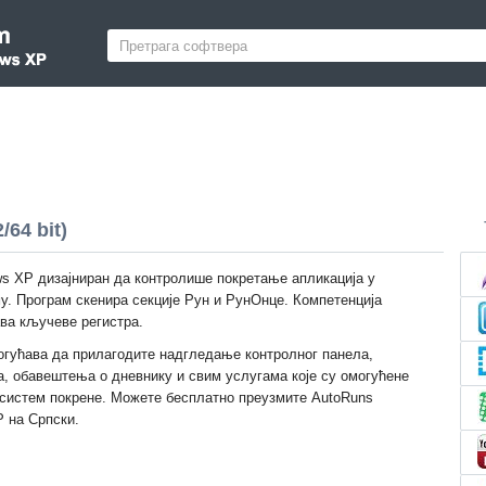
64 bit)
s XP дизајниран да контролише покретање апликација у
у. Програм скенира секције Рун и РунОнце. Компетенција
ава кључеве регистра.
гућава да прилагодите надгледање контролног панела,
, обавештења о дневнику и свим услугама које су омогућене
 систем покрене. Можете бесплатно преузмите AutoRuns
P на Српски.