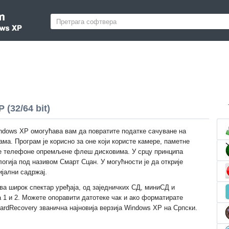
(32/64 bit)
ndows XP омогућава вам да повратите податке сачуване на
ма. Програм је корисно за оне који користе камере, паметне
е телефоне опремљене флеш дисковима. У срцу принципа
логија под називом Смарт Сцан. У могућности је да открије
ијални садржај.
а широк спектар уређаја, од заједничких СД, миниСД и
 1 и 2. Можете опоравити датотеке чак и ако форматирате
rdRecovery званична најновија верзија Windows XP на Српски.