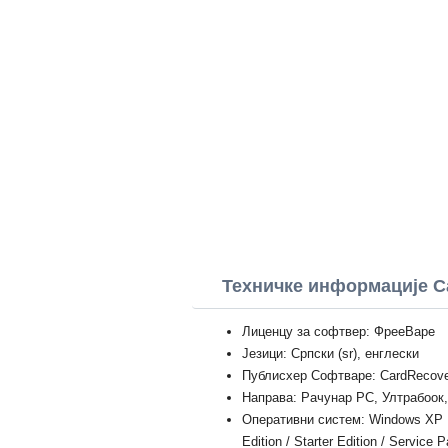
Техничке информације C
Лиценцу за софтвер: ФрееВаре
Језици: Српски (sr), енглески
Публисхер Софтваре: CardRecov
Направа: Рачунар PC, Ултрабоок
Оперативни систем: Windows XP Prof
Edition / Starter Edition / Service 