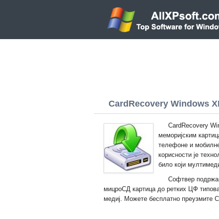
CardRecovery Windows XP 
CardRecovery Wi
меморијским картица
телефоне и мобилн
корисности је техно
било који мултимед
Софтвер подржав
мицроСД картица до ретких ЦФ типова
медиј. Можете бесплатно преузмите Ca