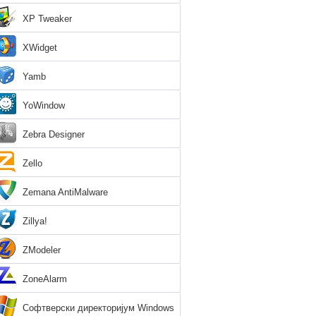
XP Tweaker
XWidget
Yamb
YoWindow
Zebra Designer
Zello
Zemana AntiMalware
Zillya!
ZModeler
ZoneAlarm
Софтверски директоријум Windows