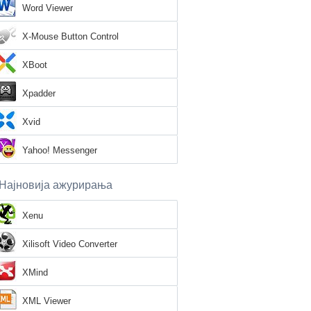
Word Viewer
X-Mouse Button Control
XBoot
Xpadder
Xvid
Yahoo! Messenger
Најновија ажурирања
Xenu
Xilisoft Video Converter
XMind
XML Viewer