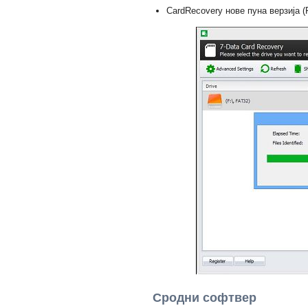
CardRecovery нове пуна верзија (F
Сродни софтвер