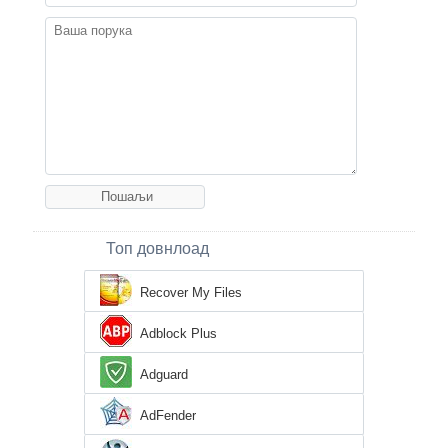
Топ довнлоад
Recover My Files
Adblock Plus
Adguard
AdFender