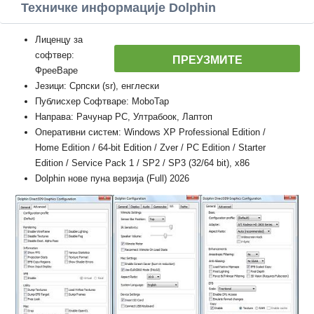
Техничке информације Dolphin
Лиценцу за
софтвер:
ПРЕУЗМИТЕ
ФрееВаре
Језици: Српски (sr), енглески
Публисхер Софтваре: MoboTap
Направа: Рачунар PC, Ултрабоок, Лаптоп
Оперативни систем: Windows XP Professional Edition /
Home Edition / 64-bit Edition / Zver / PC Edition / Starter
Edition / Service Pack 1 / SP2 / SP3 (32/64 bit), x86
Dolphin нове пуна верзија (Full) 2026