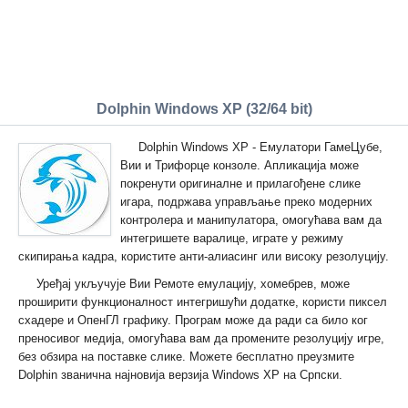
Dolphin Windows XP (32/64 bit)
Dolphin Windows XP - Емулатори ГамеЦубе,
Вии и Трифорце конзоле. Апликација може
покренути оригиналне и прилагођене слике
игара, подржава управљање преко модерних
контролера и манипулатора, омогућава вам да
интегришете варалице, играте у режиму
скипирања кадра, користите анти-алиасинг или високу резолуцију.
Уређај укључује Вии Ремоте емулацију, хомебрев, може
проширити функционалност интегришући додатке, користи пиксел
схадере и ОпенГЛ графику. Програм може да ради са било ког
преносивог медија, омогућава вам да промените резолуцију игре,
без обзира на поставке слике. Можете бесплатно преузмите
Dolphin званична најновија верзија Windows XP на Српски.