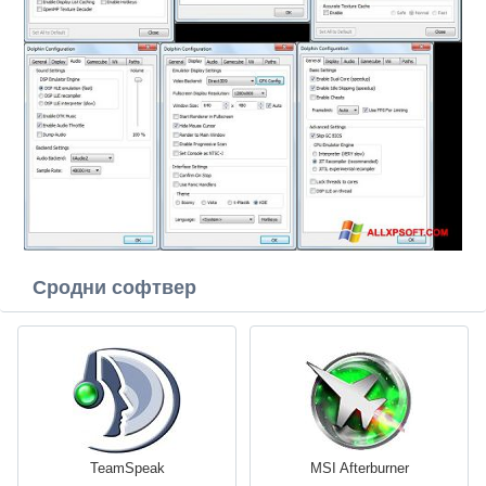
Сродни софтвер
TeamSpeak
MSI Afterburner