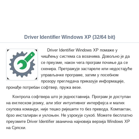
Driver Identifier Windows XP (32/64 bit)
Driver Identifier Windows XP помаже у
чишћењу система са возачима. Довољно је да
се преузме, након чега програм почиње да се
скенира. Претражује застареле или недостајуће
управљачке програме, затим у посебном
прозору прегледача приказује информације,
пронађе потребан софтвер, пружа везе.
Контрола софтвера што је једноставнија. Програм је доступан
на енглеском језику, али због интуитивног интерфејса и малих
скупова команди, није тешко ријешити то без превода. Компактан,
брзо инсталиран и уклоњен. Не узрокује сукоб. Можете бесплатно
преузмите Driver Identifier званична најновија верзија Windows XP
на Српски.