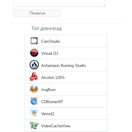
Топ довнлоад
CamStudio
Virtual DJ
Ashampoo Burning Studio
Alcohol 120%
ImgBurn
CDBurnerXP
VerseQ
VideoCacheView