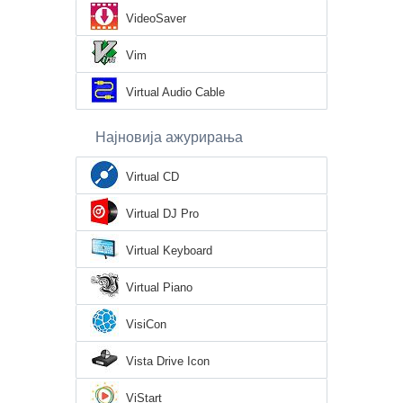
VideoSaver
Vim
Virtual Audio Cable
Најновија ажурирања
Virtual CD
Virtual DJ Pro
Virtual Keyboard
Virtual Piano
VisiCon
Vista Drive Icon
ViStart