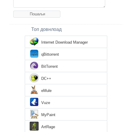
Топ довнлоад
Internet Download Manager
qBittorrent
BitTorrent
DC++
eMule
Vuze
MyPaint
ArtRage