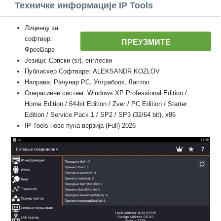
Техничке информације IP Tools
Лиценцу за
софтвер:
ПРЕУЗМИТЕ
ФрееВаре
Језици: Српски (sr), енглески
Публисхер Софтваре: ALEKSANDR KOZLOV
Направа: Рачунар PC, Ултрабоок, Лаптоп
Оперативни систем: Windows XP Professional Edition /
Home Edition / 64-bit Edition / Zver / PC Edition / Starter
Edition / Service Pack 1 / SP2 / SP3 (32/64 bit), x86
IP Tools нове пуна верзија (Full) 2026