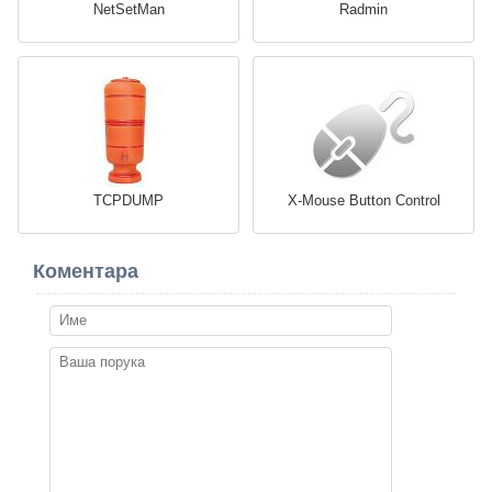
NetSetMan
Radmin
TCPDUMP
X-Mouse Button Control
Коментара