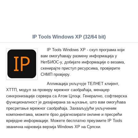
IP Tools Windows XP (32/64 bit)
IP Tools Windows XP - скуп програма који
вам омогућавају размену информација у
НетБИОС-у, добијате информације о везама,
скенирајте приступ ресурсима, провјерите
СНМП провјеру.
Апликација укључује ТЕЛНЕТ клијент,
ХТТП, модул за проверу мрежног саобраћаја, менаџер
синхронизације сервера са Атом Цлоцк. Генерално, софтверска
функционалност је дизајнирана за њухање, што вам омогућава
пресретање мрежног саобраћаја. Захваљујући укљученим
компонентама, можете брзо дијагнозирати онлине и пресрећи
вриједне информације. Можете бесплатно преузмите IP Tools
званична најновија верзија Windows XP на Српски.