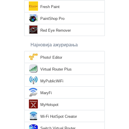
Fresh Paint
PaintShop Pro
Red Eye Remover
Најновија ажурирања
Photo! Editor
Virtual Router Plus
MyPublicWiFi
MaryFi
MyHotspot
Wi-Fi HotSpot Creator
Switch Virtual Router