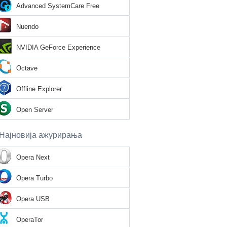
Advanced SystemCare Free
Nuendo
NVIDIA GeForce Experience
Octave
Offline Explorer
Open Server
Најновија ажурирања
Opera Next
Opera Turbo
Opera USB
OperaTor