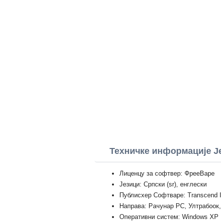
Техничке информације Je
Лиценцу за софтвер: ФрееВаре
Језици: Српски (sr), енглески
Публисхер Софтваре: Transcend In
Направа: Рачунар PC, Ултрабоок
Оперативни систем: Windows XP Prof