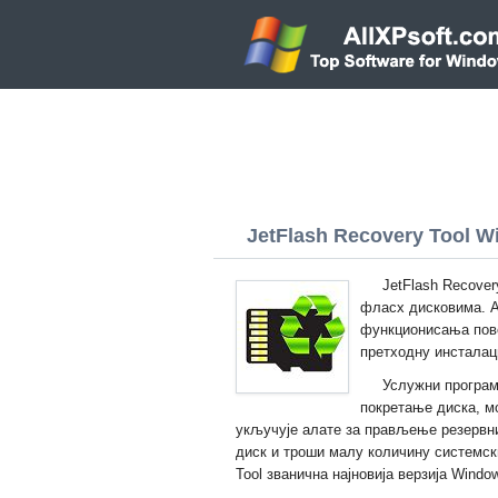
JetFlash Recovery Tool Wi
JetFlash Recover
фласх дисковима. А
функционисања пове
претходну инсталац
Услужни програм 
покретање диска, м
укључује алате за прављење резервни
диск и троши малу количину системск
Tool званична најновија верзија Windo