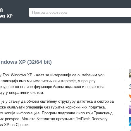
ndows XP (32/64 bit)
y Tool Windows XP - алат за интеракцију са оштећеним усб
пликација има минималистички интерфејс, у процесу
зује се са онлине фирмваре базом података и не захтева
ију у оперативни систем.
је у стању да обнови оштећену структуру датотека и сектор за
оже обављати операције без губитка корисничких података,
х копија информација. Програм подржава било који Трансценд
их ресурса. Можете бесплатно преузмите JetFlash Recovery
ws XP на Српски.