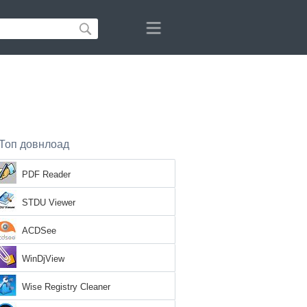
Топ довнлоад
PDF Reader
STDU Viewer
ACDSee
WinDjView
Wise Registry Cleaner