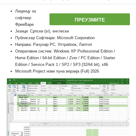
Лиценцу за
софтвер:
ПРЕУЗМИТЕ
ФрееВаре
Језици: Српски (sr), енглески
Публисхер Софтваре: Microsoft Corporation
Направа: Рачунар PC, Ултрабоок, Лаптоп
Оперативни систем: Windows XP Professional Edition /
Home Edition / 64-bit Edition / Zver / PC Edition / Starter
Edition / Service Pack 1 / SP2 / SP3 (32/64 bit), x86
Microsoft Project нове пуна верзија (Full) 2026