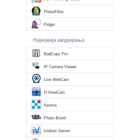
PhotoFiltre
Pidgin
Најновија ажурирања
BadCopy Pro
IP Camera Viewer
Live WebCam
D-ViewCam
Xeoma
Photo Booth
Ivideon Server