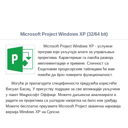
Microsoft Project Windows XP (32/64 bit)
Microsoft Project Windows XP - услужни
програм који укључује алате за управљање
пројектима. Карактерише га лакоћа развоја,
имплементације и примене. Сличност са
Екцеловим процесорским таблицама ће вам
помоћи да брзо померите функционалност.
Могуће је прилагодити специфичности предузећа користећи
Висуал Басиц. У присуству подршке за све апликације укључене
у пакет Мицрософт Оффице. Можете даљински анализирати и
радити на пројектима са уштедом напретка на било ком уређају.
Можете бесплатно преузмите Microsoft Project званична најновија
верзија Windows XP на Српски.