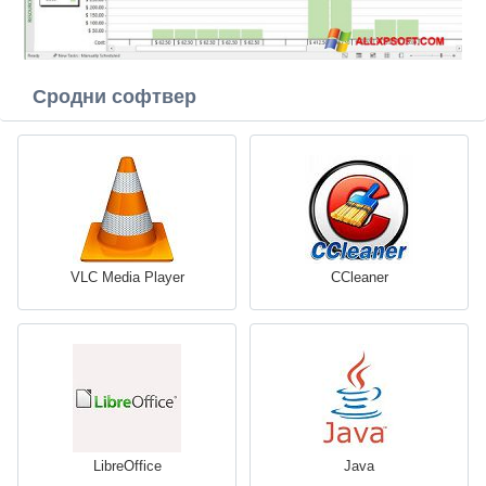
Сродни софтвер
VLC Media Player
CCleaner
LibreOffice
Java