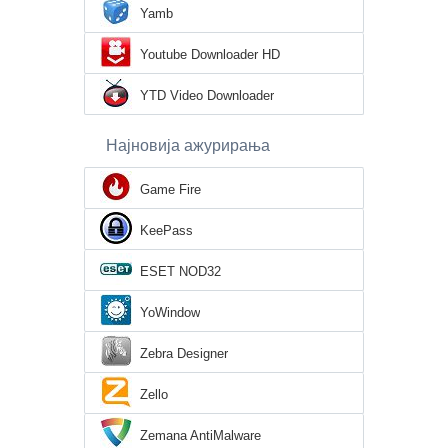
Yamb
Youtube Downloader HD
YTD Video Downloader
Најновија ажурирања
Game Fire
KeePass
ESET NOD32
YoWindow
Zebra Designer
Zello
Zemana AntiMalware