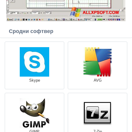
Сродни софтвер
Skype
AVG
GIMP
7-Zip