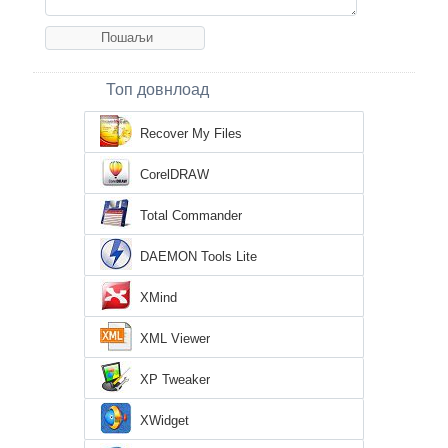
Топ довнлоад
Recover My Files
CorelDRAW
Total Commander
DAEMON Tools Lite
XMind
XML Viewer
XP Tweaker
XWidget