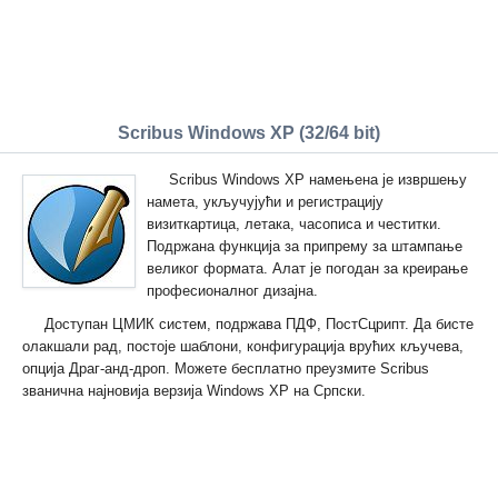
Scribus Windows XP (32/64 bit)
Scribus Windows XP намењена је извршењу
намета, укључујући и регистрацију
визиткартица, летака, часописа и честитки.
Подржана функција за припрему за штампање
великог формата. Алат је погодан за креирање
професионалног дизајна.
Доступан ЦМИК систем, подржава ПДФ, ПостСцрипт. Да бисте
олакшали рад, постоје шаблони, конфигурација врућих кључева,
опција Драг-анд-дроп. Можете бесплатно преузмите Scribus
званична најновија верзија Windows XP на Српски.