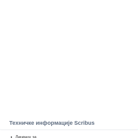
Техничке информације Scribus
Лиценцу за